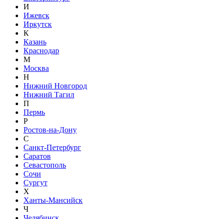
И
Ижевск
Иркутск
К
Казань
Краснодар
М
Москва
Н
Нижний Новгород
Нижний Тагил
П
Пермь
Р
Ростов-на-Дону
С
Санкт-Петербург
Саратов
Севастополь
Сочи
Сургут
Х
Ханты-Мансийск
Ч
Челябинск