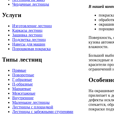
Чердачные лестницы
В нашей комп
Услуги
покраск
обработк
окрашив
Изготовление лестниц
порошков
Каркасы лестниц
Зашивка лестниц
Поверхность, 
Подсветка лестниц
кузова автомо
Навесы для машин
влажности.
Порошковая покраска
Большой выбор
Типы лестниц
эпоксидные и 
красители про
ограничений 
Прямые
Поворотные
Особенно
Г-образные
П-образные
Маршевые
На окрашиваем
Межэтажные
прилипает к д
Внутренние
дефекты исклю
Маленькие лестницы
спекается, об
Лестницы с площадкой
покраски подх
Лестницы с забежными ступенями