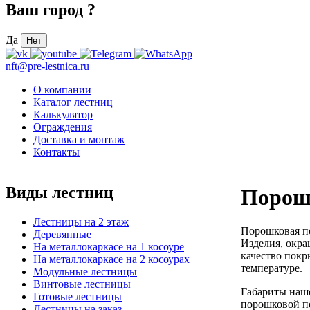
Ваш город
?
Да
Нет
nft@pre-lestnica.ru
О компании
Каталог лестниц
Калькулятор
Ограждения
Доставка и монтаж
Контакты
Виды лестниц
Порош
Лестницы на 2 этаж
Порошковая по
Деревянные
Изделия, окра
На металлокаркасе на 1 косоуре
качество покр
На металлокаркасе на 2 косоурах
температуре.
Модульные лестницы
Винтовые лестницы
Габариты наше
Готовые лестницы
порошковой по
Лестницы на заказ