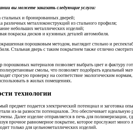
ании вы можете заказать следующие услуги:
а стальных и бронированных дверей;
а различных металлоконструкций из стального профиля;
ание небольших металлических изделий;
ая покраска дисков и кузовных деталей автомобиля.
окрашенная порошковым методом, выглядит стильно и респектаб
биля. Стальная дверь с таким покрытием также отлично смотрит
 порошковых материалов позволяет выбрать цвет и фактуру го
полиуретановые смолы, что позволяет подобрать идеальный мат
ходят строгую проверку на соответствие экологическим нормам
использовать в жилых помещениях.
сти технологии
ый предмет подается электрический потенциал и заготовка оп
етали из-за разности потенциалов. Это обеспечивает идеальную
чены. Далее изделие отправляется в печь для полимеризации, гд
разуя прочное равномерное покрытие, которое прослужит много л
одит только для цельнометаллических изделий.