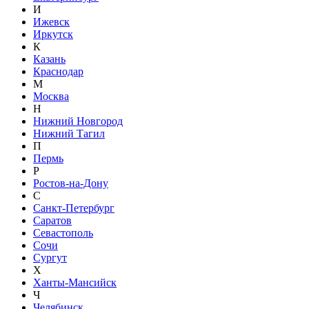
И
Ижевск
Иркутск
К
Казань
Краснодар
М
Москва
Н
Нижний Новгород
Нижний Тагил
П
Пермь
Р
Ростов-на-Дону
С
Санкт-Петербург
Саратов
Севастополь
Сочи
Сургут
Х
Ханты-Мансийск
Ч
Челябинск