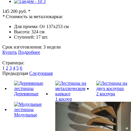
145 200 руб.
*
*
Стоимость за металлокаркас
Для проема:
От 137х253 см
Высота:
324 см
Ступеней:
17 шт.
Срок изготовления:
3 недели
Купить
Подробнее
Страницы:
1
2
3
4
5
6
Предыдущая
Следующая
Деревянные
2 косоура
1 косоур
Модульные