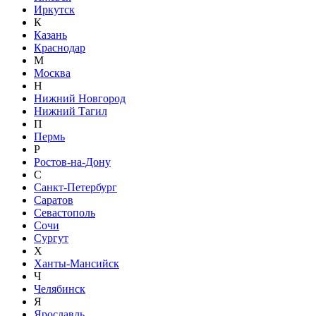
Иркутск
К
Казань
Краснодар
М
Москва
Н
Нижний Новгород
Нижний Тагил
П
Пермь
Р
Ростов-на-Дону
С
Санкт-Петербург
Саратов
Севастополь
Сочи
Сургут
Х
Ханты-Мансийск
Ч
Челябинск
Я
Ярославль