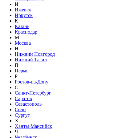
И
Ижевск
Иркутск
К
Казань
Краснодар
М
Москва
Н
Нижний Новгород
Нижний Тагил
П
Пермь
Р
Ростов-на-Дону
С
Санкт-Петербург
Саратов
Севастополь
Сочи
Сургут
Х
Ханты-Мансийск
Ч
Челябинск