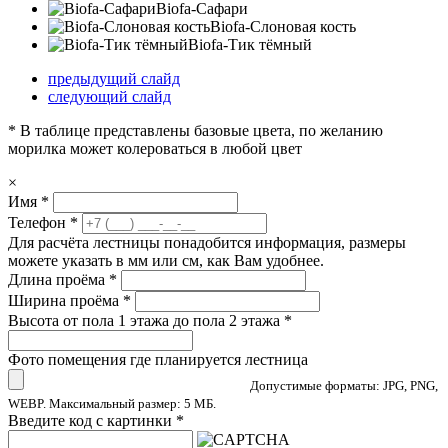
Biofa-Сафари
Biofa-Слоновая кость
Biofa-Тик тёмный
предыдущий слайд
следующий слайд
* В таблице представлены базовые цвета, по желанию
морилка может колероваться в любой цвет
×
Имя
*
Телефон
*
Для расчёта лестницы понадобится информация, размеры
можете указать в мм или см, как Вам удобнее.
Длина проёма
*
Ширина проёма
*
Высота от пола 1 этажа до пола 2 этажа
*
Фото помещения где планируется лестница
Допустимые форматы: JPG, PNG,
WEBP. Максимальный размер: 5 МБ.
Введите код с картинки
*