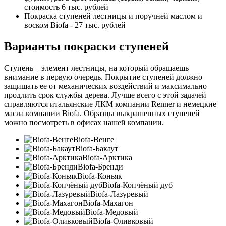
стоимость 6 тыс. рублей
Покраска ступеней лестницы и поручней маслом и
воском Biofa - 27 тыс. рублей
Варианты покраски ступеней
Ступень – элемент лестницы, на который обращаешь
внимание в первую очередь. Покрытие ступеней должно
защищать ее от механических воздействий и максимально
продлить срок службы дерева. Лучше всего с этой задачей
справляются итальянские ЛКМ компании Renner и немецкие
масла компании Biofa. Образцы выкрашенных ступеней
можно посмотреть в офисах нашей компании.
Biofa-Венге
Biofa-Бакаут
Biofa-Арктика
Biofa-Бренди
Biofa-Коньяк
Biofa-Копчёный дуб
Biofa-Лазуревый
Biofa-Махагон
Biofa-Медовый
Biofa-Оливковый