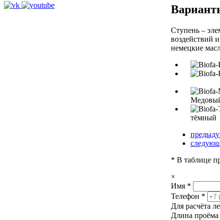
Вариант
Ступень – эле
воздействий и
немецкие масл
Медовы
тёмный
предыду
следующ
* В таблице п
×
Имя
*
Телефон
*
Для расчёта л
Длина проём