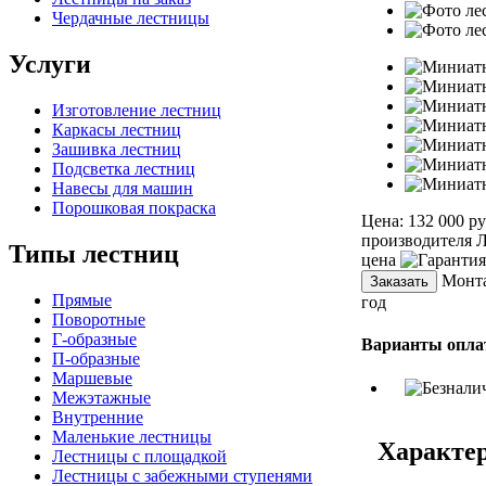
Чердачные лестницы
Услуги
Изготовление лестниц
Каркасы лестниц
Зашивка лестниц
Подсветка лестниц
Навесы для машин
Порошковая покраска
Цена:
132 000 р
производителя
Л
Типы лестниц
цена
Монта
Заказать
Прямые
год
Поворотные
Г-образные
Варианты опла
П-образные
Маршевые
Межэтажные
Внутренние
Маленькие лестницы
Характе
Лестницы с площадкой
Лестницы с забежными ступенями