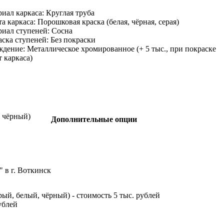
иал каркаса:
Круглая труба
а каркаса:
Порошковая краска (белая, чёрная, серая)
риал ступеней:
Сосна
ска ступеней:
Без покраски
ждение:
Металлическое хромированное (+ 5 тыс., при покраске
т каркаса)
, чёрный)
Дополнительные опции
 в г. Воткинск
рый, белый, чёрный) - стоимость 5 тыс. рублей
ублей