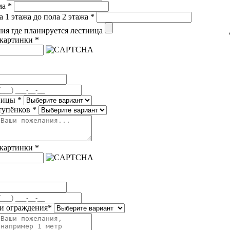
ма
*
а 1 этажа до пола 2 этажа
*
я где планируется лестница
 картинки
*
ницы
*
тупёнков
*
 картинки
*
и ограждения
*