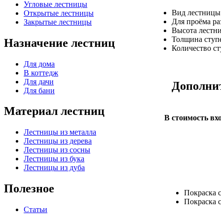
Угловые лестницы
Вид лестницы
Открытые лестницы
Для проёма р
Закрытые лестницы
Высота лестн
Толщина ступ
Назначение лестниц
Количество с
Для дома
В коттедж
Для дачи
Дополни
Для бани
Материал лестниц
В стоимость вх
Лестницы из металла
Лестницы из дерева
Лестницы из сосны
Лестницы из бука
Лестницы из дуба
Полезное
Покраска с
Покраска с
Статьи