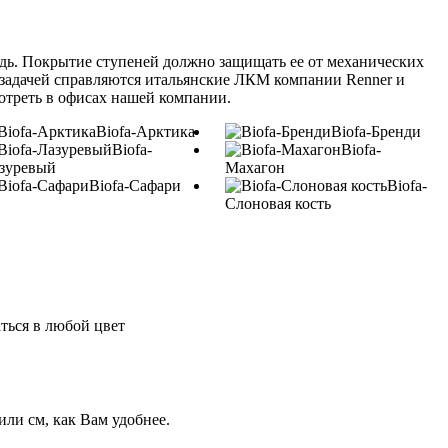
дь. Покрытие ступеней должно защищать ее от механических
 задачей справляются итальянские ЛКМ компании Renner и
треть в офисах нашей компании.
Biofa-Арктика
Biofa-Бренди
Biofa-
Biofa-
зуревый
Махагон
Biofa-Сафари
Biofa-
Слоновая кость
ться в любой цвет
ли см, как Вам удобнее.