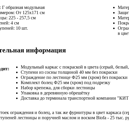
:
Г образная модульная
Матер
азмером:
От 125х171 см
Защит
ицы:
225 - 257,5 см
Мате
еней:
4 см
Покра
тупеней:
10 шт.
Огра
в цве
тельная информация
Модульный каркас с покраской в цвета (серый, белый
одит:
Ступени из сосны толщиной 40 мм без покраски
Ограждение по лестнице Ф25 мм (хром) без покраски
Комплект болец Ф25 мм (хром) под подрезку
Набор крепежа, для сборки лестницы
Упаковка в деревянную обрешётку
Доставка до терминала транспортной компании "КИТ"
тоек ограждения и болец, а так же фурнитуры в цвет каркаса (се
тупеней лестницы и поручней маслом и воском Biofa - 25 тыс. р