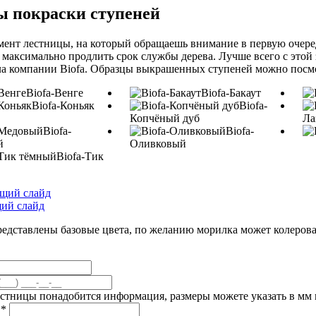
ы покраски ступеней
мент лестницы, на который обращаешь внимание в первую очере
 максимально продлить срок службы дерева. Лучше всего с этой
а компании Biofa. Образцы выкрашенных ступеней можно посмо
Biofa-Венге
Biofa-Бакаут
Biofa-Коньяк
Biofa-
Копчёный дуб
Ла
Biofa-
Biofa-
й
Оливковый
Biofa-Тик
щий слайд
ий слайд
редставлены базовые цвета, по желанию морилка может колерова
естницы понадобится информация, размеры можете указать в мм и
а
*