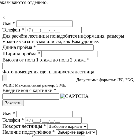
заказываются отдельно.
×
Имя
*
Телефон
*
Для расчёта лестницы понадобится информация, размеры
можете указать в мм или см, как Вам удобнее.
Длина проёма
*
Ширина проёма
*
Высота от пола 1 этажа до пола 2 этажа
*
Фото помещения где планируется лестница
Допустимые форматы: JPG, PNG,
WEBP. Максимальный размер: 5 МБ.
Введите код с картинки
*
Заказать
Имя
*
Телефон
*
Поворот лестницы
*
Наличие подступёнков
*