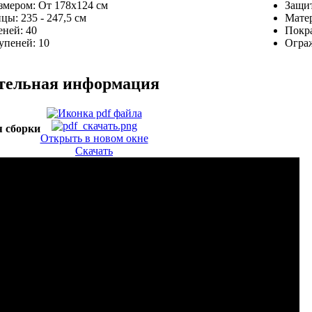
азмером:
От 178х124 см
Защит
ицы:
235 - 247,5 см
Мате
еней:
40
Покра
тупеней:
10
Огра
тельная информация
 сборки
Открыть в новом окне
Скачать