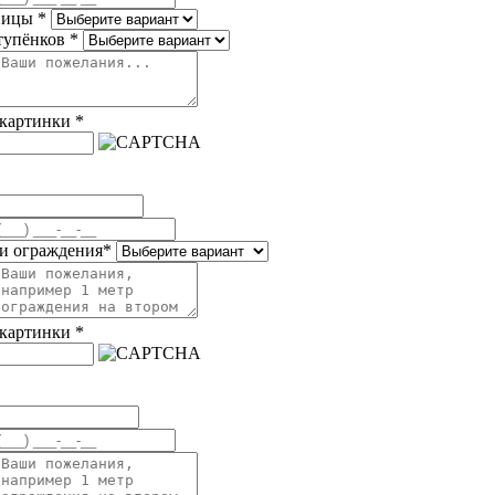
ницы
*
тупёнков
*
 картинки
*
и ограждения
*
 картинки
*