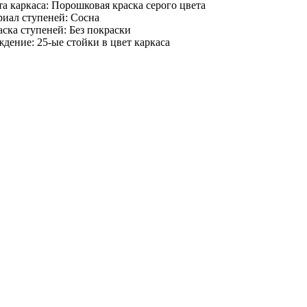
а каркаса:
Порошковая краска серого цвета
риал ступеней:
Сосна
ска ступеней:
Без покраски
ждение:
25-ые стойки в цвет каркаса