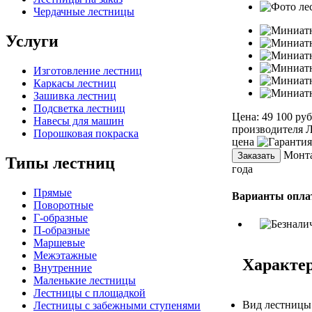
Чердачные лестницы
Услуги
Изготовление лестниц
Каркасы лестниц
Зашивка лестниц
Подсветка лестниц
Цена:
49 100 ру
Навесы для машин
производителя
Л
Порошковая покраска
цена
Монта
Заказать
Типы лестниц
года
Прямые
Варианты опла
Поворотные
Г-образные
П-образные
Маршевые
Межэтажные
Характер
Внутренние
Маленькие лестницы
Лестницы с площадкой
Вид лестницы
Лестницы с забежными ступенями