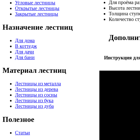
Для проёма р
Угловые лестницы
Высота лестн
Открытые лестницы
Толщина ступ
Закрытые лестницы
Количество с
Назначение лестниц
Дополни
Для дома
В коттедж
Для дачи
Для бани
Инструкция для
Материал лестниц
Лестницы из металла
Лестницы из дерева
Лестницы из сосны
Лестницы из бука
Лестницы из дуба
Полезное
Статьи