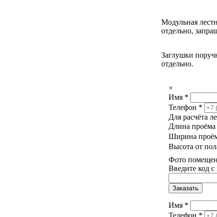
Модульная лестн
отдельно, запра
Заглушки поручн
отдельно.
×
Имя
*
Телефон
*
Для расчёта л
Длина проём
Ширина проё
Высота от пол
Фото помещени
Введите код с
Заказать
Имя
*
Телефон
*