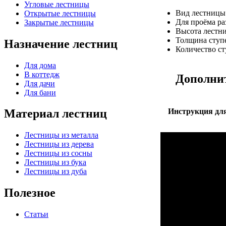
Угловые лестницы
Вид лестницы
Открытые лестницы
Для проёма р
Закрытые лестницы
Высота лестн
Толщина ступ
Назначение лестниц
Количество с
Для дома
В коттедж
Дополни
Для дачи
Для бани
Инструкция для
Материал лестниц
Лестницы из металла
Лестницы из дерева
Лестницы из сосны
Лестницы из бука
Лестницы из дуба
Полезное
Статьи