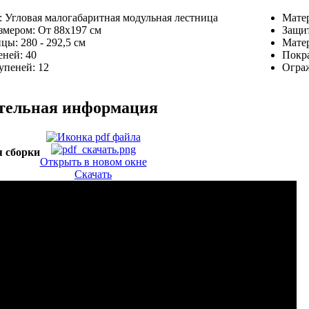
:
Угловая малогабаритная модульная лестница
Матер
азмером:
От 88х197 см
Защит
ицы:
280 - 292,5 см
Мате
еней:
40
Покра
тупеней:
12
Огра
тельная информация
 сборки
Открыть в новом окне
Скачать