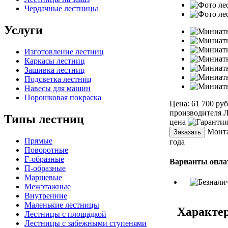
Чердачные лестницы
Услуги
Изготовление лестниц
Каркасы лестниц
Зашивка лестниц
Подсветка лестниц
Навесы для машин
Порошковая покраска
Цена:
61 700 ру
производителя
Л
Типы лестниц
цена
Монта
Заказать
Прямые
года
Поворотные
Г-образные
Варианты опла
П-образные
Маршевые
Межэтажные
Внутренние
Маленькие лестницы
Характер
Лестницы с площадкой
Лестницы с забежными ступенями