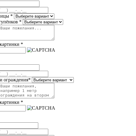
ницы
*
тупёнков
*
 картинки
*
и ограждения
*
 картинки
*