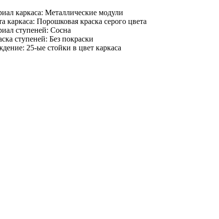
иал каркаса:
Металлические модули
а каркаса:
Порошковая краска серого цвета
риал ступеней:
Сосна
ска ступеней:
Без покраски
ждение:
25-ые стойки в цвет каркаса