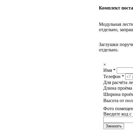
Комплект поста
Модульная лестн
отдельно, запра
Заглушки поручн
отдельно.
×
Имя
*
Телефон
*
Для расчёта л
Длина проём
Ширина проё
Высота от пол
Фото помещени
Введите код с
Заказать