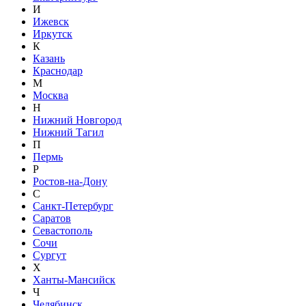
И
Ижевск
Иркутск
К
Казань
Краснодар
М
Москва
Н
Нижний Новгород
Нижний Тагил
П
Пермь
Р
Ростов-на-Дону
С
Санкт-Петербург
Саратов
Севастополь
Сочи
Сургут
Х
Ханты-Мансийск
Ч
Челябинск